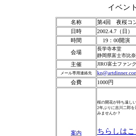
イベント
名称
第4回 夜桜コ
日時
2002.4.7（
時間
19：00開演
長学寺本堂
会場
静岡県富士市比奈1
主催
JIRO富士ファン
kn@artdinner.co
メール専用連絡先
会費
1000円
桜の開花が待ち遠し
2年ぶりに吉川二郎
みませんか？
ちらしはこ
案内