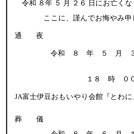
令和 ８年 ５ 月 ２６ 日にお亡く
ここに、謹んでお悔やみ申し
通 夜
令和 ８ 年 ５ 月 ３１
１８ 時 ００ 分
JA富士伊豆おもいやり会館『とわに
葬 儀