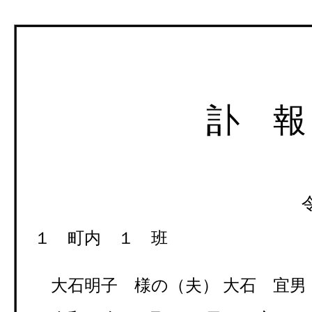
訃 報
令和 ８年５
１ 町内 １ 班
大石明子 様の（夫）
大石 宜男