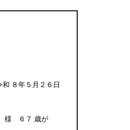
月２６日
 様 ６７
歳が