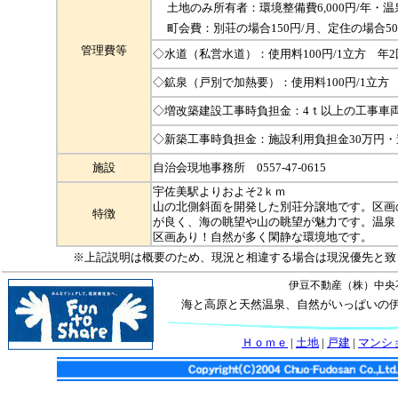
土地のみ所有者：環境整備費6,000円/年・温泉
町会費：別荘の場合150円/月、定住の場合50
管理費等
◇水道（私営水道）：使用料100円/1立方 年
◇鉱泉（戸別で加熱要）：使用料100円/1立方
◇増改築建設工事時負担金：4ｔ以上の工事車両
◇新築工事時負担金：施設利用負担金30万円・
施設
自治会現地事務所 0557-47-0615
宇佐美駅よりおよそ2ｋｍ
山の北側斜面を開発した別荘分譲地です。区画
特徴
が良く、海の眺望や山の眺望が魅力です。温泉
区画あり！自然が多く閑静な環境地です。
※上記説明は概要のため、現況と相違する場合は現況優先と致
伊豆不動産（株）中央
海と高原と天然温泉、自然がいっぱいの
Ｈｏｍｅ
|
土地
|
戸建
|
マンシ