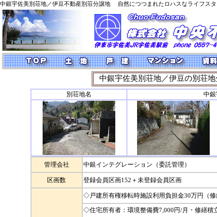
中銀宇佐美別荘地／伊豆不動産別荘分譲地
自然につつまれたロハスなライフスタ
中銀宇佐美別荘地／伊豆の別荘地
別荘地名
中銀
管理会社
中銀インテグレーション（委託管理）
区画数
登録会員区画152＋未登録会員区画
◇戸建所有権移転時施設利用負担金30万円（
◇住宅所有者：環境整備費7,000円/月・修繕積立金