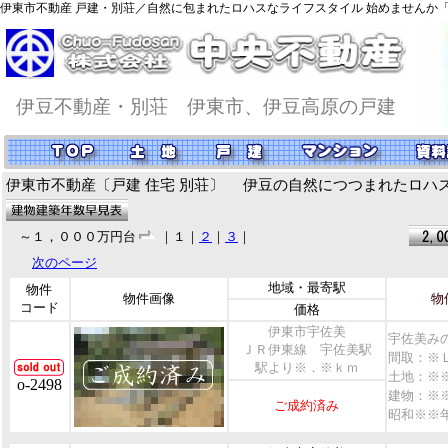
伊東市不動産 戸建・別荘／
自然に包まれたロハスなライフスタイル 始めませんか
伊豆不動産・別荘 伊東市、伊豆高原の戸建
伊東市不動産〔戸建 住宅 別荘〕
伊豆の自然につつまれたロハス
～１，０００万円台
｜１｜
２
｜
３
｜
次のページ
地域・最寄駅
物件
物件画像
物
コード
価格
伊東市宇佐美
宇佐美み
ＪＲ伊東線 宇佐美駅
間取：※
駅より※．※ｋｍ
土地：※
o-2498
建物：※
ご成約済み
昭和※※