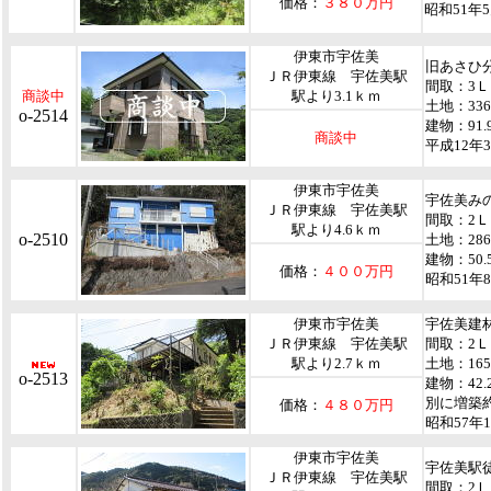
価格：
３８０万円
昭和51年
伊東市宇佐美
旧あさひ
ＪＲ伊東線 宇佐美駅
間取：3
商談中
駅より3.1ｋｍ
土地：33
o-2514
建物：91.
商談中
平成12年
伊東市宇佐美
宇佐美み
ＪＲ伊東線 宇佐美駅
間取：2
駅より4.6ｋｍ
o-2510
土地：28
建物：50.
価格：
４００万円
昭和51年
伊東市宇佐美
宇佐美建
ＪＲ伊東線 宇佐美駅
間取：2
駅より2.7ｋｍ
土地：165
o-2513
建物：42.
別に増築約
価格：
４８０万円
昭和57年
伊東市宇佐美
宇佐美駅
ＪＲ伊東線 宇佐美駅
間取：2