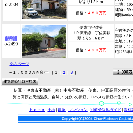
駅より1.5ｋｍ
o-2504
土地：165
建物：59.
価格：
４８０万円
昭和48年
伊東市宇佐美
宇佐美み
ＪＲ伊東線 宇佐美駅
間取：3Ｋ
駅より5．6ｋｍ
土地：31
o-2499
建物：45.
価格：
４９０万円
昭和58年
次のページ
～１，０００万円台
｜１｜
２
｜
３
｜
伊豆・伊東市不動産（株）中央不動産 伊東、伊豆高原の住宅
海と高原と天然温泉、自然いっぱいの伊豆。ロハスな伊豆の住まい「
Ｈｏｍｅ
|
土地
|
建物
|
マンション
|
別荘分譲地ガイド
|
資料