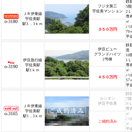
鉄筋
フジタ第三
5
宇佐美マンション
2
ＪＲ伊東線
専
宇佐美駅
o-3180
㎡
駅3.．3ｋｍ
バ
３５０万円
70
平
鉄筋
伊豆ビュー
造
グランドハイツ
1
2号棟
伊豆急行線
1
宇佐美駅
専
o-3190
駅1ｋｍ
㎡
バ
４５０万円
57
平
鉄筋
ルシオン
7
伊豆宇佐美
※
ＪＲ伊東線
専
宇佐美駅
o-3165
㎡
駅1．3ｋｍ
バ
ご成約済み
㎡
平