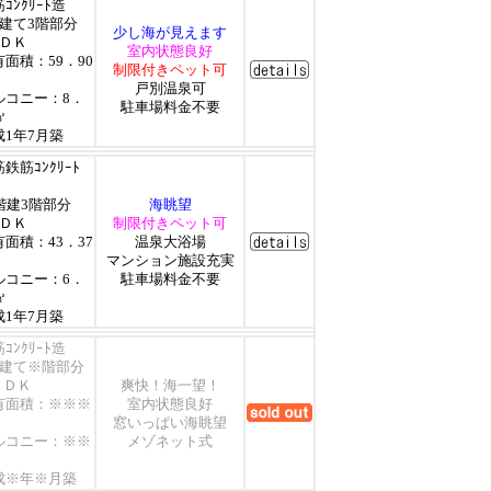
ｺﾝｸﾘｰﾄ造
階建て3階部分
少し海が見えます
ＬＤＫ
室内状態良好
有面積：59．90
制限付きペット可
戸別温泉可
ルコニー：8．
駐車場料金不要
㎡
成1年7月築
鉄筋ｺﾝｸﾘｰﾄ
0階建3階部分
海眺望
ＬＤＫ
制限付きペット可
有面積：43．37
温泉大浴場
マンション施設充実
ルコニー：6．
駐車場料金不要
㎡
成1年7月築
ｺﾝｸﾘｰﾄ造
階建て※階部分
ＬＤＫ
爽快！海一望！
有面積：※※※
室内状態良好
窓いっぱい海眺望
ルコニー：※※
メゾネット式
成※年※月築