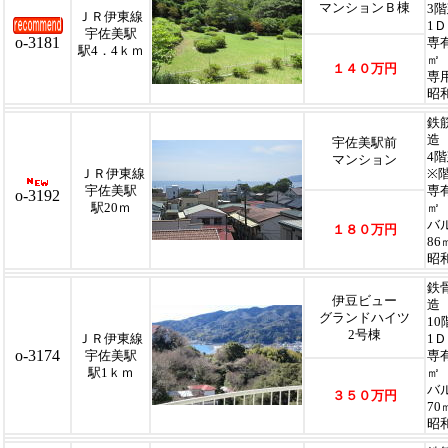
マンションＢ棟
3
ＪＲ伊東線
1
宇佐美駅
o-3181
専
駅4．4ｋｍ
㎡
１４０万円
専
昭
鉄
造
宇佐美駅前
4
マンション
ＪＲ伊東線
※
宇佐美駅
専
o-3192
駅20ｍ
㎡
バ
１８０万円
86
昭
鉄骨
伊豆ビュー
造
グランドハイツ
1
2号棟
ＪＲ伊東線
1
o-3174
宇佐美駅
専
駅1ｋｍ
㎡
バ
３５０万円
70
昭和