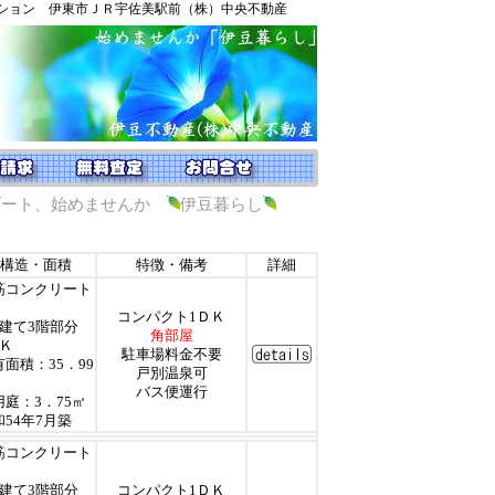
ション 伊東市ＪＲ宇佐美駅前（株）中央不動産
ゾート、始めませんか
伊豆暮らし
構造・面積
特徴・備考
詳細
筋コンクリート
コンパクト1ＤＫ
階建て3階部分
角部屋
ＤＫ
駐車場料金不要
有面積：35．99
戸別温泉可
バス便運行
用庭：3．75㎡
和54年7月築
筋コンクリート
階建て3階部分
コンパクト1ＤＫ