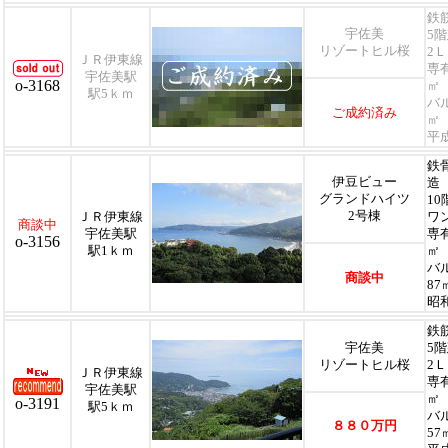
鉄筋
宇佐美
5
リゾートヒル桜
2
ＪＲ伊東線
専
宇佐美駅
o-3168
㎡
駅5ｋｍ
バ
ご成約済み
㎡
平
鉄骨
伊豆ビュー
造
グランドハイツ
1
2号棟
ＪＲ伊東線
ワ
商談中
宇佐美駅
専
o-3156
駅1ｋｍ
㎡
バ
商談中
87
昭和
鉄筋
宇佐美
5
リゾートヒル桜
2
ＪＲ伊東線
専
宇佐美駅
㎡
o-3191
駅5ｋｍ
バ
８８０万円
57