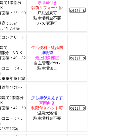
階建て1階部分
専用庭付き
ＤＫ
以前リフォーム済
有面積：35．99
戸別温泉可
駐車場料金不要
用庭：36㎡
バス便運行
和54年7月築
筋コンクリート
階建て
生活便利・徒歩圏
階部分 3ＤＫ
海眺望
有面積：49．82
最上階角部屋
自主管理ﾏﾝｼｮﾝ
ルコニー：4．
駐車場無し
㎡
和※※年※月築
鉄筋ｺﾝｸﾘｰﾄ
0階建て2階部分
少し海が見えます
ＤＫ
東南向き
有面積：47．50
制限付きペット可
温泉大浴場
ルコニー：7．
駐車場料金不要
㎡
53年12築