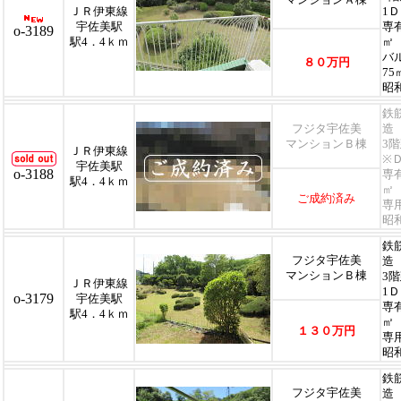
ＪＲ伊東線
1
宇佐美駅
専
o-
3189
駅4．4ｋｍ
㎡
バ
８０万円
75
昭和
鉄
フジタ宇佐美
造
マンションＢ棟
3
ＪＲ伊東線
※
宇佐美駅
o-
3188
専
駅4．4ｋｍ
㎡
ご成約済み
専
昭
鉄
フジタ宇佐美
造
マンションＢ棟
3
ＪＲ伊東線
1
o-3179
宇佐美駅
専
駅4．4ｋｍ
㎡
１３０万円
専
昭
鉄
フジタ宇佐美
造