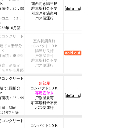
ＤＫ
南西向き陽当良
有面積：35．99
駐車場料金不要
別途戸別温泉可
ルコニー：3．
バス便運行
㎡
53年10月築
筋コンクリート
室内状態良好
階建て※階部分
コンパクト1ＤＫ
ＤＫ
陽当り良好
有面積：※※※
戸別温泉可
駐車場料金不要
用庭：※※㎡
バス便運行
和※※年※月築
筋コンクリート
角部屋
階建て1階部分
コンパクト1ＤＫ
ＤＫ
専用庭付き
有面積：35．99
戸別温泉可
駐車場料金不要
用庭：36㎡
バス便運行
和54年7月築
筋コンクリート
コンパクト1ＤＫ