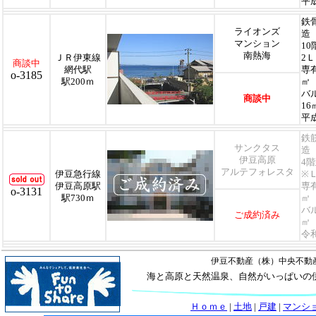
平
鉄骨
ライオンズ
造
マンション
1
南熱海
ＪＲ伊東線
2
商談中
網代駅
専
o-3185
駅200ｍ
㎡
バ
商談中
16
平
鉄
サンクタス
造
伊豆高原
4
アルテフォレスタ
伊豆急行線
※
伊豆高原駅
専
o-3131
駅730ｍ
㎡
バ
ご成約済み
㎡
令
伊豆不動産（株）中央不動
海と高原と天然温泉、自然がいっぱいの
Ｈｏｍｅ
|
土地
|
戸建
|
マンシ