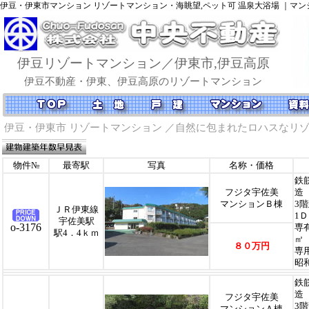
伊豆・伊東市マンション リゾートマンション・海眺望,ペット可 温泉大浴場
｜マン
伊豆リゾートマンション／伊東市,伊豆高原
伊豆不動産・伊東、伊豆高原のリゾートマンション
伊豆・伊東市 リゾートマンション
／自然に包まれたロハスなリ
物件№
最寄駅
写真
名称・価格
鉄
フジタ宇佐美
造
マンションＢ棟
3
ＪＲ伊東線
1
宇佐美駅
o-3176
専
駅4．4ｋｍ
㎡
８０万円
専
昭
鉄
造
フジタ宇佐美
3
マンションＡ棟