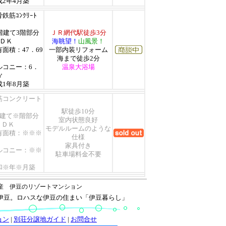
成2年4月築
鉄筋ｺﾝｸﾘｰﾄ
0階建て3階部分
ＪＲ網代駅徒歩3分
ＬＤＫ
海眺望！
山風景！
有面積：47．69
一部内装リフォーム
海まで徒歩2分
ルコニー：6．
温泉大浴場
㎡
成1年8月築
筋コンクリート
駅徒歩10分
階建て※階部分
室内状態良好
ＬＤＫ
モデルルームのような
有面積：※※※
仕様
家具付き
ルコニー：※※
駐車場料金不要
和※年※月築
産 伊豆のリゾートマンション
伊豆。ロハスな伊豆の住まい「伊豆暮らし」
ョン
|
別荘分譲地ガイド
|
お問合せ