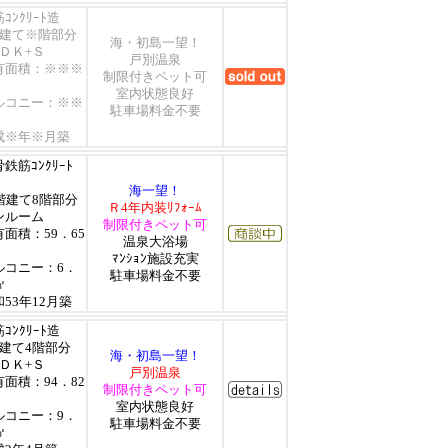
ｺﾝｸﾘｰﾄ造
階建て※階部分
海・初島一望！
ＬＤＫ+Ｓ
戸別温泉
有面積：※※※
制限付きペット可
室内状態良好
ルコニー：※※
駐車場料金不要
成※年※月築
鉄筋ｺﾝｸﾘｰﾄ
海一望！
0階建て8階部分
Ｒ4年内装ﾘﾌｫｰﾑ
ンルーム
制限付きペット可
有面積：59．65
温泉大浴場
ﾏﾝｼｮﾝ施設充実
ルコニー：6．
駐車場料金不要
㎡
53年12月築
ｺﾝｸﾘｰﾄ造
階建て4階部分
海・初島一望！
ＬＤＫ+Ｓ
戸別温泉
有面積：94．82
制限付きペット可
室内状態良好
ルコニー：9．
駐車場料金不要
㎡