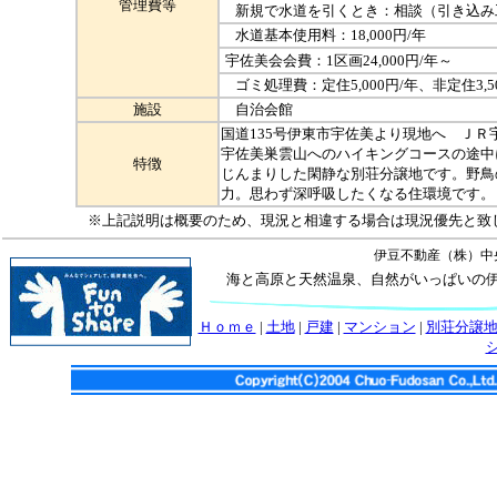
管理費等
新規で水道を引くとき：相談（引き込み
水道基本使用料：18,000円/年
宇佐美会会費：1区画24,000円/年～
ゴミ処理費：定住5,000円/年、非定住3,50
施設
自治会館
国道135号伊東市宇佐美より現地へ ＪＲ
宇佐美巣雲山へのハイキングコースの途中
特徴
じんまりした閑静な別荘分譲地です。野鳥
力。思わず深呼吸したくなる住環境です。
※上記説明は概要のため、現況と相違する場合は現況優先と致
伊豆不動産（株）中
海と高原と天然温泉、自然がいっぱいの
Ｈｏｍｅ
|
土地
|
戸建
|
マンション
|
別荘分譲