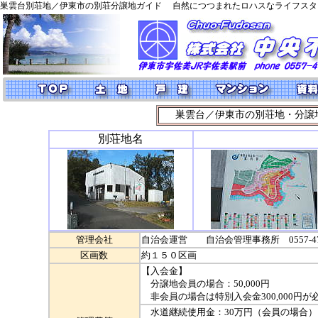
巣雲台別荘地／伊東市の別荘分譲地ガイド
自然につつまれたロハスなライフスタ
巣雲台／伊東市の別荘地・分譲
別荘地名
管理会社
自治会運営 自治会管理事務所 0557-47-
区画数
約１５０区画
【入会金】
分譲地会員の場合：50,000円
非会員の場合は特別入会金300,000円が
水道継続使用金：30万円（会員の場合）