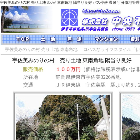
宇佐美みのりの村 売り土地 350㎡ 東南角地 陽当り良好 バス停傍 温泉可 分譲地管
宇佐美みのりの村 売り土地 東南角地
ロハスなライフスタイル「伊
宇佐美みのりの村 売り土地 東南角地 陽当り良好
販売価格
１００万円
（価格は課税表示或いは
所在地
静岡県伊東市宇佐美3226番地
交通
ＪＲ伊東線 宇佐美駅 駅より約5．