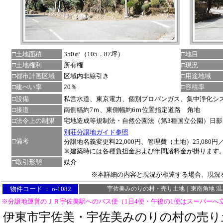
□土地面積
350㎡（105．87坪）
□地目
□土地権利
所有権
□現況
□都市計画区域
区域内非線引き
□用途地域
□建ぺい率
20％
□容積率
□設備
私営水道、東京電力、個別プロパンガス、集中浄化シ
□接道
南側幅約7ｍ、東側幅約6ｍ位置指定道路 角地
□法令上の制限
宅地造成等規制法・自然公園法（第3種国立公園）日
別荘分譲地ガイド参照
□備考
分譲地名義変更料22,000円、管理費（土地）25,080円
※建築時には各種負担金および年間諸料金が掛ります
□取引形態
媒介
※本詳細の内容と現況が相違する場合、現況
物件コード ： o-1082
宇佐美みのりの村・売り土地｜東南角地 温
※分譲地運営のＪＲ宇佐美駅へのバス便（1日4便・午後の1便はスーパーへ
伊東市宇佐美・宇佐美みのりの村の売り