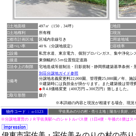
□土地面積
497㎡（150．34坪）
□地目
□土地権利
所有権
□現況
□都市計画区域
区域内非線引き
□用途地域
□建ぺい率
40％（分譲地規定）
□容積率
□設備
私営水道、東京電力、個別プロパンガス、集中浄化シ
□接道
東側幅約5.5ｍ位置指定道路
□法令上の制限
宅地造成等規制法・日影規制・静岡県建築基準条例・
別荘分譲地ガイド参照
分譲地名義変更料22,000園、管理費25,080園／年、施設
□備考
※建築時には負担金が掛かります。また建築後は管理
◆
Ｒ4.8価格変更（400万円→300万円）致しました。
□取引形態
媒介
※本詳細の内容と現況が相違する場合、現況
物件コード ： o-1123
宇佐美みのりの村・売り土地｜陽当り良好、バ
※分譲地運営のＪＲ宇佐美駅へのシャトルバス便（1日4便・午後の1便はス
伊東市宇佐美・宇佐美みのりの村の売り