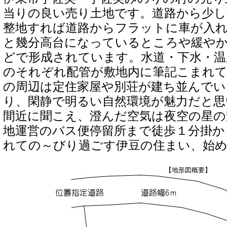
当りの良い売り土地です。道路から少し
整地すれば道路からフラットに車が入
と幾分高台になっているところや緩や
どで形成されています。水道・下水・温
のそれぞれ配管が敷地内に筆記こまれ
の周辺は定住家屋や別荘が建ち並んでい
り、閑静で明るい自然環境が魅力だと思
間近に聞こえ、澄んだ空気は夜空の星の
地運営のバス便停留所まで徒歩１分掛か
れての～びり過ごす伊豆の住まい、始
【地形図概要】