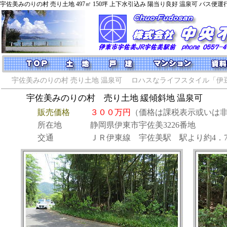
宇佐美みのりの村 売り土地 497㎡ 150坪 上下水引込み 陽当り良好 温泉可 バス便運
宇佐美みのりの村 売り土地 温泉可
ロハスなライフスタイル「伊
宇佐美みのりの村 売り土地 緩傾斜地 温泉可
販売価格
３００万円
（価格は課税表示或いは
所在地
静岡県伊東市宇佐美3226番地
交通
ＪＲ伊東線 宇佐美駅 駅より約4．