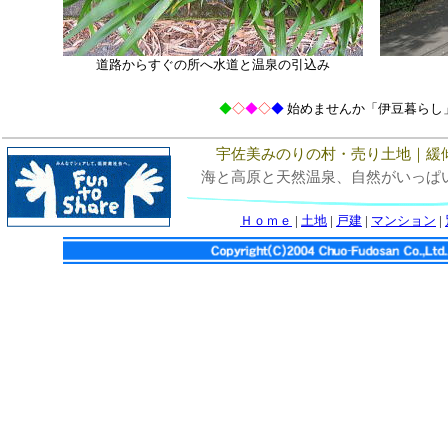
道路からすぐの所へ水道と温泉の引込み
◆
◇
◆
◇
◆
始めませんか「伊豆暮らし
宇佐美みのりの村・売り土地｜緩
海と高原と天然温泉、自然がいっぱ
Ｈｏｍｅ
|
土地
|
戸建
|
マンション
|