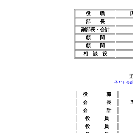
役 職
部 長
副部長・会計
顧 問
顧 問
相 談 役
子ども会
役 職
会 長
会 計
役 員
役 員