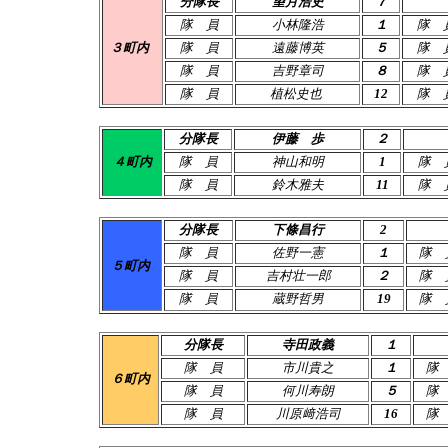
分隊長
望月浩史
７
隊 員
小林隆浩
１
隊 
３町内
隊 員
遠藤博英
５
隊 
隊 員
吉野章司
８
隊 
隊 員
植松史也
12
隊 
分隊長
伊藤 歩
２
４町内
隊 員
神山和明
1
隊 
隊 員
鈴木雅夫
11
隊 
分隊長
下條昌行
2
隊 員
佐野一憲
１
隊 
５町内
隊 員
吉村壮一郎
２
隊 
隊 員
蔵野哲男
19
隊 
分隊長
寺田政義
１
隊 員
市川貴之
１
隊
６町内
隊 員
何川寿朗
５
隊
隊 員
川原﨑浩司
16
隊