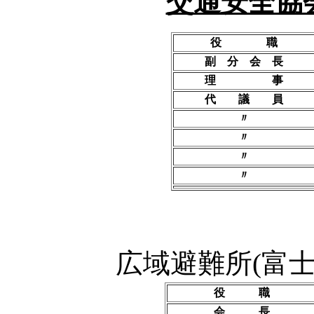
交通安全協
役 職
副 分 会 長
理 事
代 議 員
〃
〃
〃
〃
広域避難所(富
役 職
会 長