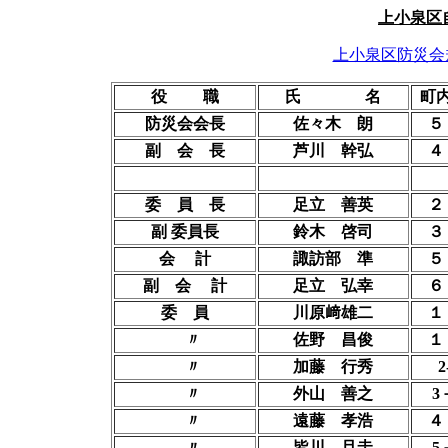
上小泉区
上小泉区防災会
役 職
氏 名
町
防災会会長
佐々木 朗
５
副 会 長
芦川 幹弘
４
委 員 長
足立 善英
２
副 委員長
鈴木 啓司
３
会 計
諏訪部 準
５
副 会 計
足立 弘幸
６
委 員
川原﨑雄二
１
〃
佐野 昌俊
１
〃
加藤 行秀
2
〃
外山 善之
3
〃
遠藤 孝浩
４
〃
皆川 且圭
5