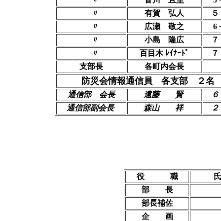
〃
有賀 弘人
５
〃
広瀬 敬之
6
〃
小島 隆広
７
〃
百目木
ﾚｲﾅｰﾄﾞ
７
支部長
各町内会長
防災会情報通信員 各支部 ２名
通信部 会長
遠藤 賢
６
通信部副会長
森山 祥
２
役 職
部 長
部長補佐
企 画