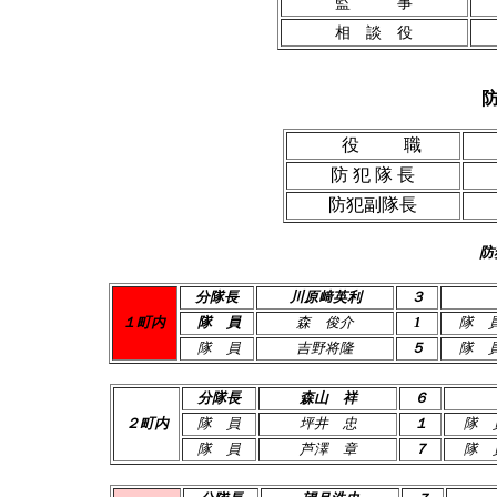
監 事
相 談 役
役 職
防 犯 隊 長
防犯副隊長
防
分隊長
川原﨑英利
３
１町内
隊 員
森 俊介
1
隊 
隊
員
吉野将隆
５
隊 
分隊長
森山 祥
６
２町内
隊 員
坪井 忠
１
隊 
隊 員
芦澤 章
７
隊 