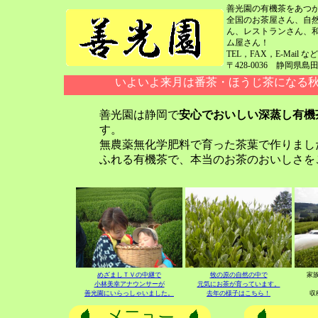
善光園の有機茶をあつ
全国のお茶屋さん、自
ん、レストランさん、
ム屋さん！
TEL，FAX，E-Mai
〒428-0036 静岡県島田市
いよいよ来月は番茶・ほうじ茶になる
善光園は静岡で
安心でおいしい深蒸し有機
す。
無農薬無化学肥料で育った茶葉で作りまし
ふれる有機茶で、本当のお茶のおいしさを
めざましＴＶの中継で
牧の原の自然の中で
家
小林美幸アナウンサーが
元気にお茶が育っています。
善光園にいらっしゃいました。
去年の様子はこちら！
収