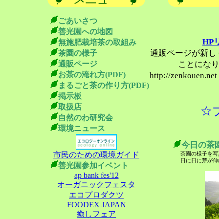
ごあいさつ
善光園への地図
HP
無施肥栽培茶の取組み
通販ページが新し
茶園の様子
通販ページ
ことにな
お茶の淹れ方(PDF)
http://zenko
まるごと茶の作り方(PDF)
掲示板
取扱店
☆
自然のわ研究会
環境ニュース
今日の茶
市民のための環境ガイド
茶園の様子を写
日に日に芽が伸
善光園参加イベント
ap bank fes'12
オーガニックフェスタ
エコプロダクツ
FOODEX JAPAN
癒しフェア