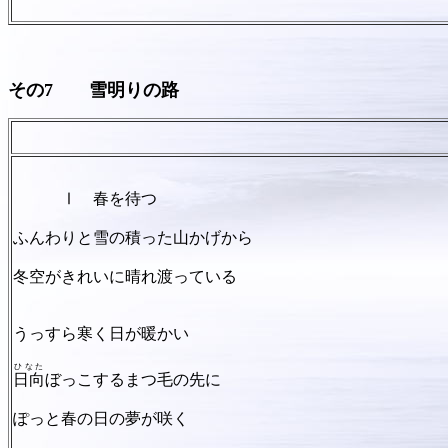
その7
雪明りの路
伊藤
Ⅰ 春を待つ
ふんわりと雪の積った山かげから
冬空がきれいに晴れ渡っている
うっすら寒く日が暖かい
ひなた
日向
ぼっこするまつ毛の先に
ぽっと春の日の夢が咲く