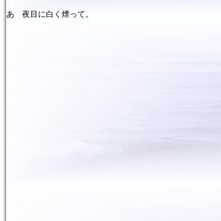
あゝ夜目に白く煙って。