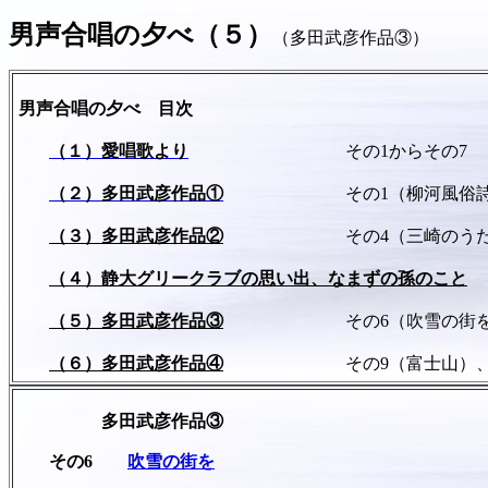
男声合唱の夕べ（５）
（多田武彦作品③）
男声合唱の夕べ 目次
（１）愛唱歌より
その1からその7
（２）多田武彦作品①
その1（柳河風俗詩）、そ
（３）多田武彦作品②
その4（三崎のうた）、そ
（４）静大グリークラブの思い出、なまずの孫のこと
（５）多田武彦作品③
その6（吹雪の街を）、その
（６）多田武彦作品④
その9（富士山）、その10
多田武彦作品③
その6
吹雪の街を