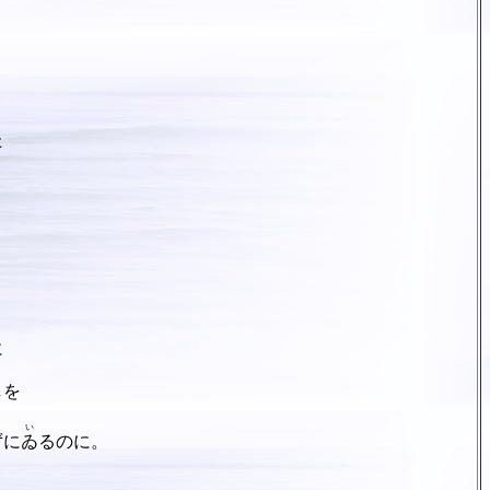
た
。
に
しを
い
ずに
ゐ
るのに。