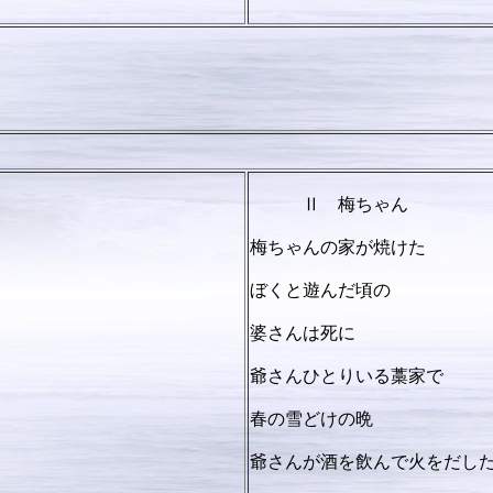
 整 作
Ⅱ 梅ちゃん
梅ちゃんの家が焼けた
ぼくと遊んだ頃の
婆さんは死に
爺さんひとりいる藁家で
春の雪どけの晩
爺さんが酒を飲んで火をだし