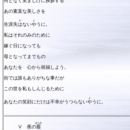
何となく
笑
ま
しげに挨拶する
あの素直な美しさを
わ
よ
生涯失
は
ない
や
うに。
私はそれのみのために
嫁ぐ日になっても
母となってまでもの
あなたを 心から祝福しよう。
街では誰もありがちな事だが
この世を私もしんじるために
よ
あなたの笑顔にだけは不幸がうつらない
や
うに。
あられ
Ⅴ 夜の
霰