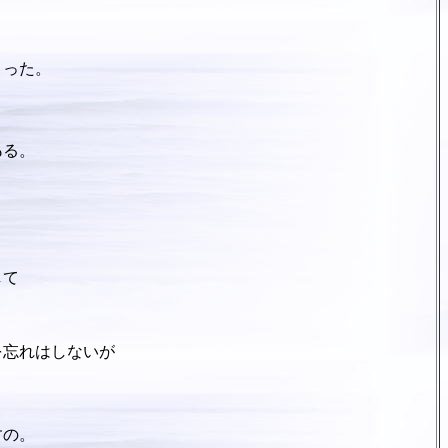
まった。
ゐ
る。
して
を忘れはしないが
すの。