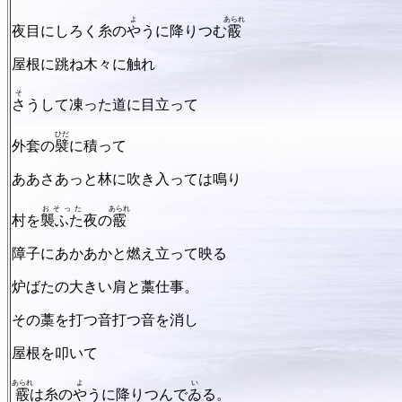
よ
あられ
夜目にしろく糸の
や
うに降りつむ
霰
屋根に跳ね木々に触れ
そ
さ
うして凍った道に目立って
ひだ
外套の
襞
に積って
ああさあっと林に吹き入っては鳴り
おそった
あられ
村を
襲ふた
夜の
霰
障子にあかあかと燃え立って映る
炉ばたの大きい肩と藁仕事。
その藁を打つ音打つ音を消し
屋根を叩いて
あられ
よ
い
霰
は糸の
や
うに降りつんで
ゐ
る。