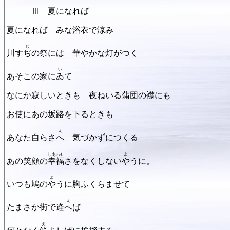
Ⅲ 夏になれば
夏になれば みな浴衣で涼み
じ
川す
ぢ
の祭には 華やかな灯がつく
い
あそこの家に
ゐ
て
なにか寂しいときも 夜ねいる蒲団の襟にも
お使にあの坂路を下るときも
え
あなた自らさ
へ
気づかずにつくる
しあわせ
よ
あの笑顔の
幸福
さをなくしない
や
うに。
よ
いつも鳩の
や
うに胸ふくらませて
え
たまさか街で逢
へ
ば
え