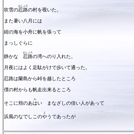
おしょろ
吹雪の
忍路
の村を覗いた。
また暑い八月には
紺の海を小舟に帆を張って
まっしぐらに
おしょろ
静かな
忍路
の湾へのり入れた。
月夜にはよく足駄がけで歩いて通った。
忍路は蘭島から峠を越したところ
僕の村からも帆走出来るところ
わ
そこに頬のあ
は
い まなざしの佳い人があって
よ
浜風のなでしこの
や
うであったが