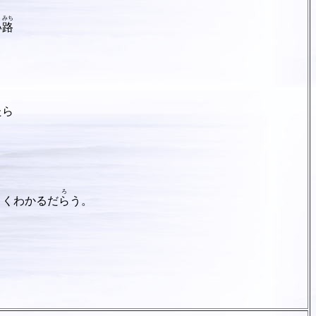
みち
い
路
たら
ろ
よくわかるだ
ら
う。