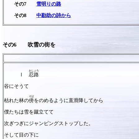
その7
雪明りの路
その8
中勘助の詩から
その6
吹雪の街を
伊藤 
おしょろ
Ⅰ
忍路
谷にそうて
そば
枯れた林の
傍
をのめるように直滑降してから
僕たちは雪を蹴立てて
次ぎつぎにジャンピングストップした。
そして目の下に