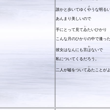
よ
誰かと歩いてゆく
や
うな明る
あんまり美しいので
い
手にとって見て
ゐ
たいひかり
こんな月のひかりの中で逢っ
わ
彼女はなんにも言
は
ないで
私についてくるだろう。
い
二人が嘘をついて
ゐ
たことが