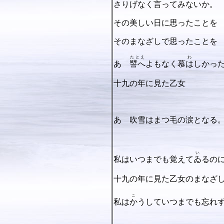
さりげなく言ってみないか。
その美しい日に思ったことを
そのまなざしで思ったことを
たとえ
わ
あゝ
譬へ
よもなく慕
は
しかっ
十九の年に見た乙女
あゝ吹雪はまつ毛の涙となる
い
私はいつまでも覚えて
ゐ
るの
十九の年に見た乙女のまなざ
こ
私は
か
うしていつまでも忘れ