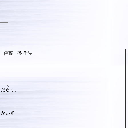
詩
ろ
くだ
ら
う。
らかい光