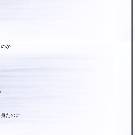
るのか
街
き身だのに