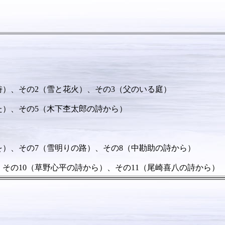
の2（雪と花火）、その3（父のいる庭）
の5（木下杢太郎の詩から）
7（雪明りの路）、その8（中勘助の詩から）
（草野心平の詩から）、その11（尾崎喜八の詩から）