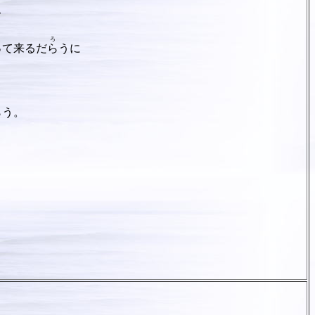
て
ろ
って来るだ
ら
うに
ら
う。